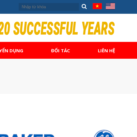
YỂN DỤNG
ĐỐI TÁC
LIÊN HỆ