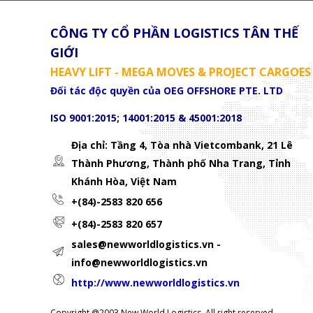
CÔNG TY CỔ PHẦN LOGISTICS TÂN THẾ
GIỚI
HEAVY LIFT - MEGA MOVES & PROJECT CARGOES
Đối tác độc quyền của OEG OFFSHORE PTE. LTD
ISO 9001:2015; 14001:2015 & 45001:2018
Địa chỉ: Tầng 4, Tòa nhà Vietcombank, 21 Lê
Thành Phương,
Thành phố Nha Trang, Tỉnh
Khánh Hòa, Việt Nam
+(84)-2583 820 656
+(84)-2583 820 657
sales@newworldlogistics.vn -
info@newworldlogistics.vn
http://www.newworldlogistics.vn
Copyright @2003 New World Logistics. All right reserved.