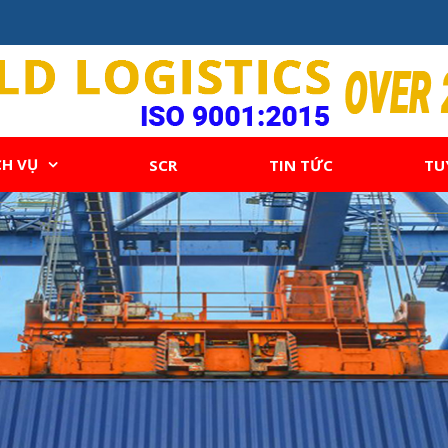
CH VỤ
SCR
TIN TỨC
TU